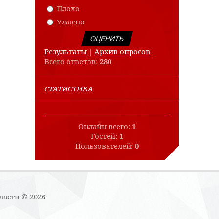
Плохо
Ужасно
Результаты
|
Архив опросов
Всего ответов:
280
СТАТИСТИКА
Онлайн всего:
1
Гостей:
1
Пользователей:
0
ласти © 2026