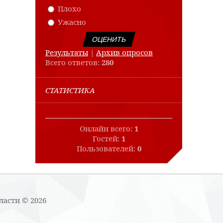
Плохо
Ужасно
Результаты
|
Архив опросов
Всего ответов:
280
СТАТИСТИКА
Онлайн всего:
1
Гостей:
1
Пользователей:
0
ласти © 2026