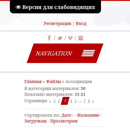
Версия для слабовидящих
Регистрация
|
Вход
NAVIGATION
Главная
»
Файлы
» Ассоциация
В категории материалов
:
50
Показано материалов
:
15-21
Страницы
:
...
«
1
2
3
4
5
7
8
»
Сортировать по
:
Дате
·
Названию
·
Загрузкам
·
Просмотрам