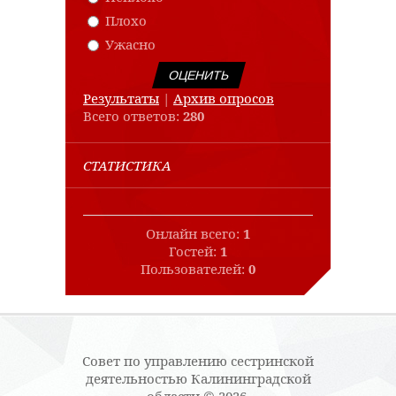
Плохо
Ужасно
Результаты
|
Архив опросов
Всего ответов:
280
СТАТИСТИКА
Онлайн всего:
1
Гостей:
1
Пользователей:
0
Совет по управлению сестринской
деятельностью Калининградской
области © 2026