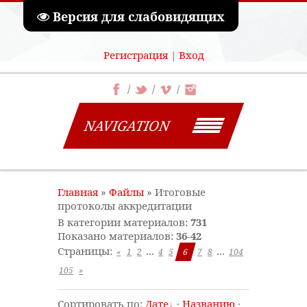
Версия для слабовидящих
Регистрация
|
Вход
NAVIGATION
Главная
»
Файлы
» Итоговые
протоколы аккредитации
В категории материалов
:
731
Показано материалов
:
36-42
Страницы
:
...
...
«
1
2
4
5
6
7
8
104
105
»
Сортировать по
:
Дате
·
Названию
·