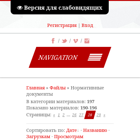
Версия для слабовидящих
Регистрация
|
Вход
NAVIGATION
Главная
»
Файлы
» Нормативные
документы
В категории материалов
:
197
Показано материалов
:
190-196
Страницы
:
...
«
1
2
26
27
28
29
»
Сортировать по
:
Дате
·
Названию
·
Загрузкам
·
Просмотрам