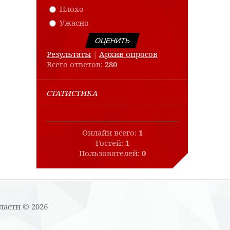
Плохо
Ужасно
Результаты
|
Архив опросов
Всего ответов:
280
СТАТИСТИКА
Онлайн всего:
1
Гостей:
1
Пользователей:
0
ласти © 2026