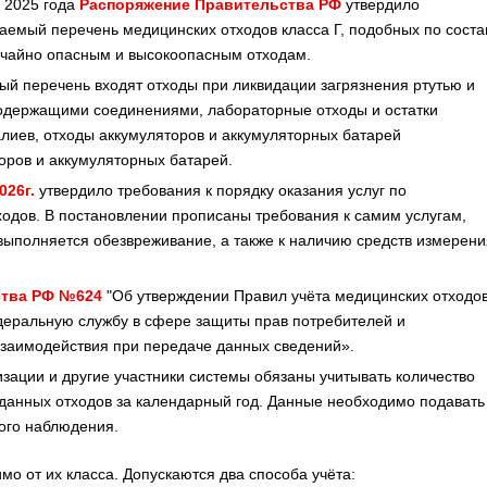
 2025 года
Распоряжение Правительства РФ
утвердило
аемый перечень медицинских отходов класса Г, подобных по соста
чайно опасным и высокоопасным отходам.
ый перечень входят отходы при ликвидации загрязнения ртутью и
одержащими соединениями, лабораторные отходы и остатки
лиев, отходы аккумуляторов и аккумуляторных батарей
оров и аккумуляторных батарей.
026г.
утвердило требования к порядку оказания услуг по
одов. В постановлении прописаны требования к самим услугам,
 выполняется обезвреживание, а также к наличию средств измерени
ства РФ №624
"Об утверждении Правил учёта медицинских отходов
деральную службу в сфере защиты прав потребителей и
взаимодействия при передаче данных сведений».
зации и другие участники системы обязаны учитывать количество
данных отходов за календарный год. Данные необходимо подавать
ого наблюдения.
мо от их класса. Допускаются два способа учёта: