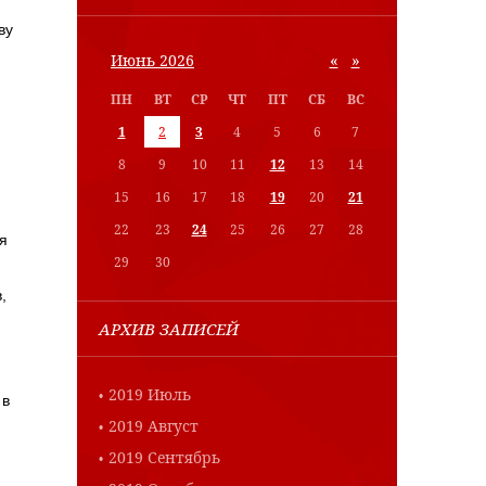
ву
«
»
Июнь 2026
ПН
ВТ
СР
ЧТ
ПТ
СБ
ВС
1
2
3
4
5
6
7
8
9
10
11
12
13
14
15
16
17
18
19
20
21
22
23
24
25
26
27
28
я
29
30
,
АРХИВ ЗАПИСЕЙ
2019 Июль
 в
2019 Август
2019 Сентябрь