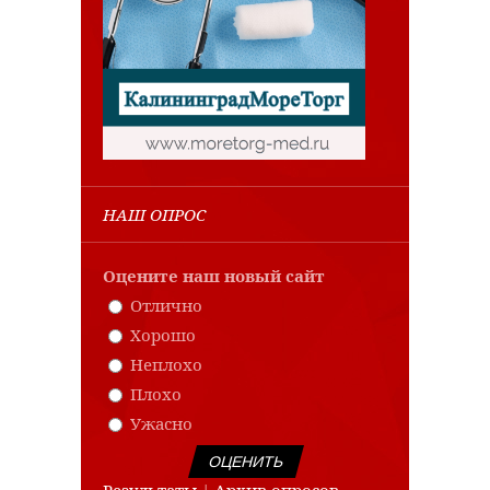
НАШ ОПРОС
Оцените наш новый сайт
Отлично
Хорошо
Неплохо
Плохо
Ужасно
Результаты
|
Архив опросов