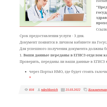
Назыв
"Пред
госуд
здра
прох
Ссылк
Срок предоставления услуги - 3 дня.
Документ появится в личном кабинете на Госус
Для успешного получения документа должны б
1.
Ваши данные переданы в ЕГИСЗ отделом к
Проверить, переданы ли ваши данные в ЕГИСЗ 
через Портал НМО, где будет стоять гал
»
856
ndeshkovich
25.03.2022
Комментари