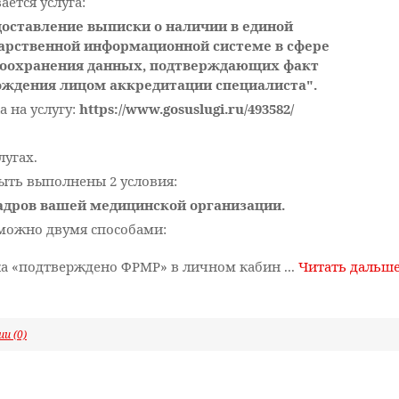
ается услуга:
оставление выписки о наличии в единой
арственной информационной системе в сфере
воохранения данных, подтверждающих факт
ождения лицом аккредитации специалиста".
а на услугу:
https://www.gosuslugi.ru/493582/
лугах.
ыть выполнены 2 условия:
адров вашей медицинской организации.
можно двумя способами:
очка «подтверждено ФРМР» в личном кабин
...
Читать дальш
и (0)