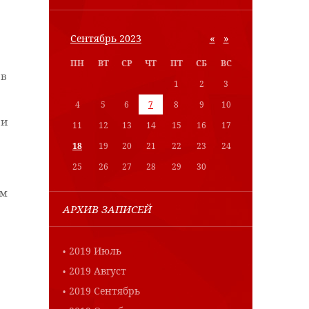
«
»
Сентябрь 2023
ПН
ВТ
СР
ЧТ
ПТ
СБ
ВС
 в
1
2
3
4
5
6
7
8
9
10
 и
11
12
13
14
15
16
17
18
19
20
21
22
23
24
25
26
27
28
29
30
ам
АРХИВ ЗАПИСЕЙ
2019 Июль
2019 Август
2019 Сентябрь