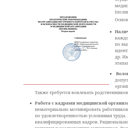
медиц
(поли
Основ
Нали
каждо
по вы
идент
др. И
этапа
Воло
допус
орган
Также требуется вовлекать родственников
Работа с кадрами медицинской организ
нематериально мотивировать работников, 
по удовлетворенностью условиями труда
квалифицированных кадров. Рационально 