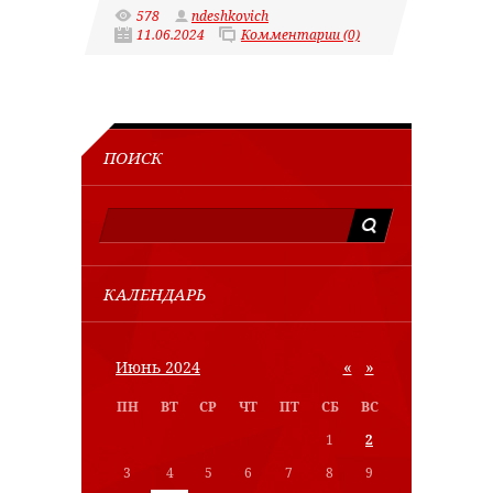
578
ndeshkovich
11.06.2024
Комментарии (0)
ПОИСК
КАЛЕНДАРЬ
«
»
Июнь 2024
ПН
ВТ
СР
ЧТ
ПТ
СБ
ВС
1
2
3
4
5
6
7
8
9