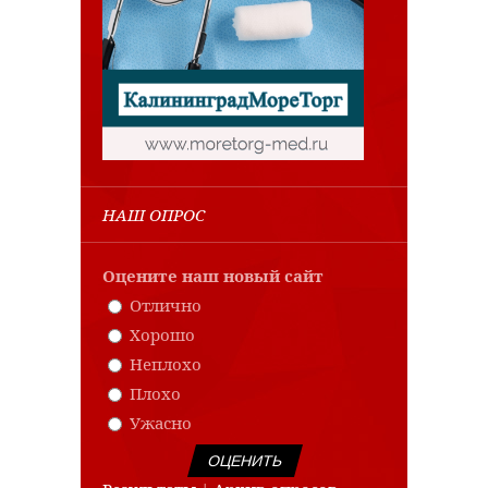
НАШ ОПРОС
Оцените наш новый сайт
Отлично
Хорошо
Неплохо
Плохо
Ужасно