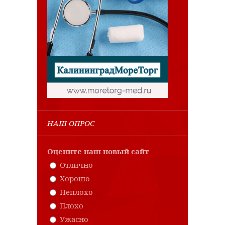
НАШ ОПРОС
Оцените наш новый сайт
Отлично
Хорошо
Неплохо
Плохо
Ужасно