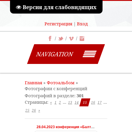
Версия для слабовидящих
Регистрация
|
Вход
NAVIGATION
Главная
»
Фотоальбом
»
Фотографии с конференций
Фотографий в разделе
:
301
Страницы
:
...
...
«
1
2
13
14
15
16
17
25
26
»
28.04.2023 конференция «Балтийская весна»