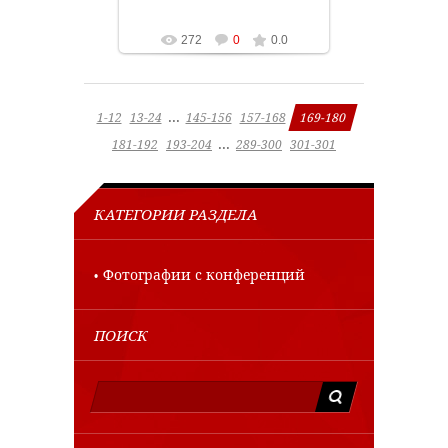
272
0
0.0
...
1-12
13-24
145-156
157-168
169-180
...
181-192
193-204
289-300
301-301
КАТЕГОРИИ РАЗДЕЛА
Фотографии с конференций
ПОИСК