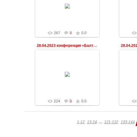
03.05.2023
ndeshkovich
267
0
0.0
28.04.2023 конференция «Балтийская весна»
03.05.2023
ndeshkovich
224
0
0.0
...
1-12
13-24
121-132
133-144