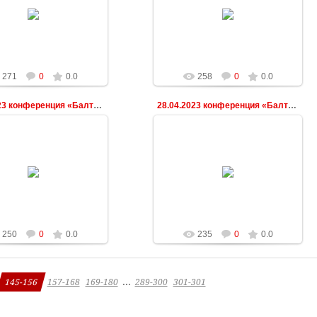
03.05.2023
03.05.2023
ndeshkovich
ndeshkovich
271
0
0.0
258
0
0.0
28.04.2023 конференция «Балтийская весна»
28.04.2023 конференция «Балтийская весна»
03.05.2023
03.05.2023
ndeshkovich
ndeshkovich
250
0
0.0
235
0
0.0
...
145-156
157-168
169-180
289-300
301-301