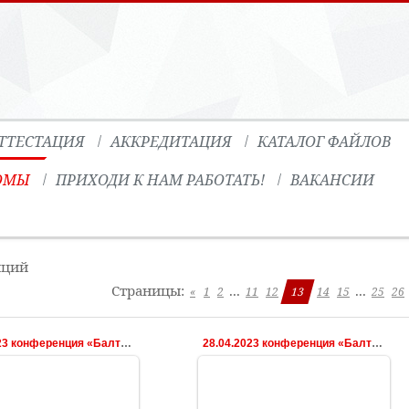
ТТЕСТАЦИЯ
АККРЕДИТАЦИЯ
КАТАЛОГ ФАЙЛОВ
ОМЫ
ПРИХОДИ К НАМ РАБОТАТЬ!
ВАКАНСИИ
нций
Страницы
:
...
...
«
1
2
11
12
13
14
15
25
26
28.04.2023 конференция «Балтийская весна»
28.04.2023 конференция «Балтийская весна»