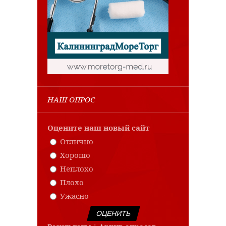
НАШ ОПРОС
Оцените наш новый сайт
Отлично
Хорошо
Неплохо
Плохо
Ужасно