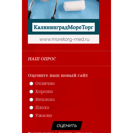
НАШ ОПРОС
Оцените наш новый сайт
Отлично
Хорошо
Неплохо
Плохо
Ужасно